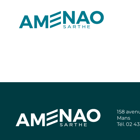
158 aven
Mans
Tél. 02 4