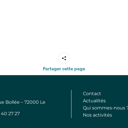
Partager cette page
Contact
Actualités
ue Bollée – 72000 Le
Qui sommes-nous 
3 40 27 27
Nos activités