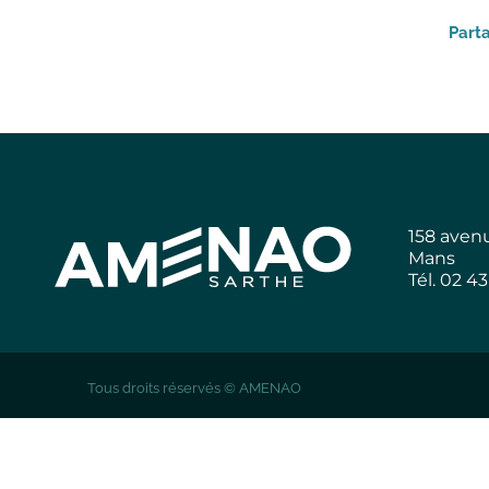
Part
158 aven
Mans
Tél. 02 4
Tous droits réservés © AMENAO